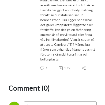
Matildas kök. Det blev ett härligt
avsnitt med massa skratt och insikter.
Pernilla har gjort en Inbody-mätning
för att se hur statusen ser ut i
hennes kropp. Hur ligger hon till när
det gäller kroppsfett? Ägglatte eller
fettkaffe, kan det ge en förändring
om man är på en viktplatå eller är på
väg in i klimakteriet? Vem är sugen på
att testa Carnivore???? Många bra
frågor som avhandlas i dagens avsnitt
förutom skärmtid, tonåringar och
buljongfasta.
1
1.2K
Comment (0)