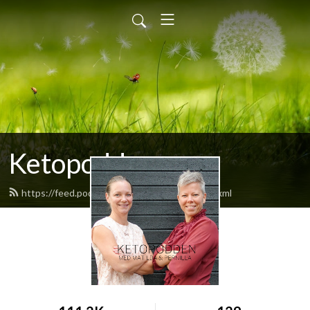
Ketopodden
https://feed.podbean.com/ketopodden/feed.xml